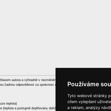
souhlasem autora a výhradně v nezměněné podobě a nesmí být použita ke kom
Používáme sou
sou žadnou odpovědnost za správnost ani aktualnost publikovanych dat ani z
Tyto webové stránky po
cílem vylepšení uživat
uze teplota)
a reklam, analýzy návš
re (teplota a postupně doplňovány další data)