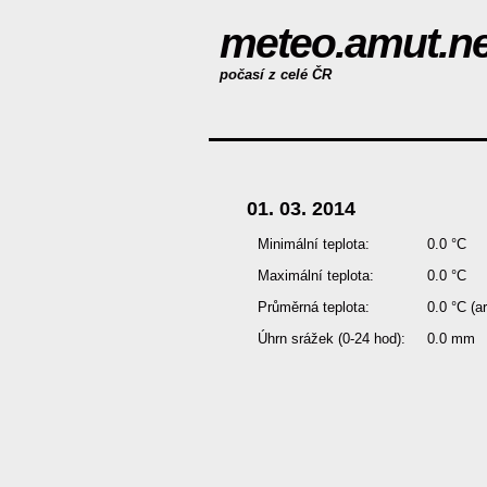
meteo.amut.ne
počasí z celé ČR
01. 03. 2014
Minimální teplota:
0.0 °C
Maximální teplota:
0.0 °C
Průměrná teplota:
0.0 °C
(a
Úhrn srážek (0-24 hod):
0.0 mm