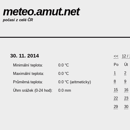
meteo.amut.net
počasí z celé ČR
30. 11. 2014
<<
12 /
Po
Út
Minimální teplota:
0.0 °C
1
2
Maximální teplota:
0.0 °C
8
9
Průměrná teplota:
0.0 °C
(aritmeticky)
15
16
Úhrn srážek (0-24 hod):
0.0 mm
22
23
29
30