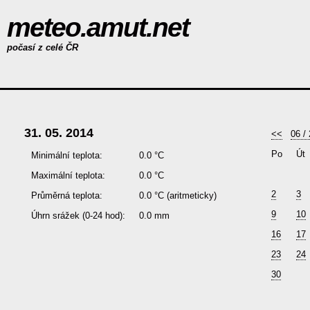
meteo.amut.net
počasí z celé ČR
31. 05. 2014
<<
06 /
Po
Út
Minimální teplota:
0.0 °C
Maximální teplota:
0.0 °C
2
3
Průměrná teplota:
0.0 °C
(aritmeticky)
9
10
Úhrn srážek (0-24 hod):
0.0 mm
16
17
23
24
30