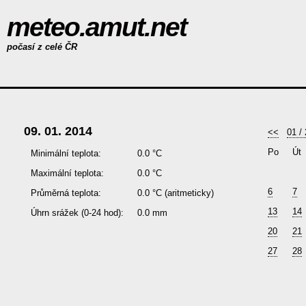
meteo.amut.net
počasí z celé ČR
09. 01. 2014
<<
01 /
Po
Út
Minimální teplota:
0.0 °C
Maximální teplota:
0.0 °C
6
7
Průměrná teplota:
0.0 °C
(aritmeticky)
13
14
Úhrn srážek (0-24 hod):
0.0 mm
20
21
27
28